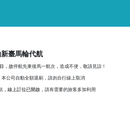
由新臺馬輪代航
目，故
，
停航先東後馬一航次
造成不便，敬請見諒！
，本公司自動全額退刷，請勿自行線上取消
，線上訂位已開啟
航
，請有需要的旅客多加利用