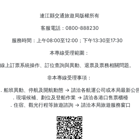
連江縣交通旅遊局版權所有
客服電話：0800-888230
服務時間：上午08:00至12:00；下午13:30至17:30
本專線受理範圍：
線上訂票系統操作、訂位查詢與異動、退票及票務相關問題。
非本專線受理事項：
．船班異動、停航及開航動態 → 請洽各航運公司或本局最新公
．現場候補、劃位及登船作業 → 請洽各港口售票櫃檯
．住宿、觀光行程等旅遊諮詢 → 請洽本局旅遊服務窗口