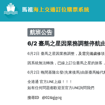
航班公告
6/2 臺馬之星因業務調整停航
，及需完備歲修項
6月2日 臺馬之星因業務調整
，已
因系統無法轉換
線上訂位臺馬之星的旅客
6月2日 晚間基隆出發(先東後馬)由新臺馬輪代
全港通
官方
上線！！！
LINE
如有任何問題都歡迎至官方
詢問我們
LINE
搜尋ID @024qjgcq