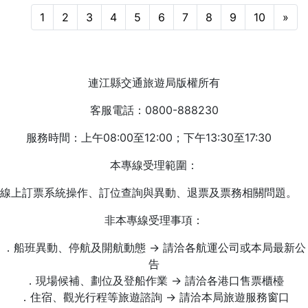
1
2
3
4
5
6
7
8
9
10
»
連江縣交通旅遊局版權所有
客服電話：0800-888230
服務時間：上午08:00至12:00；下午13:30至17:30
本專線受理範圍：
線上訂票系統操作、訂位查詢與異動、退票及票務相關問題。
非本專線受理事項：
．船班異動、停航及開航動態 → 請洽各航運公司或本局最新公
告
．現場候補、劃位及登船作業 → 請洽各港口售票櫃檯
．住宿、觀光行程等旅遊諮詢 → 請洽本局旅遊服務窗口