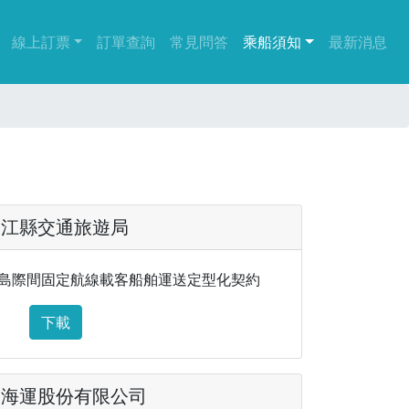
(current)
(current)
線上訂票
訂單查詢
常見問答
乘船須知
最新消息
連江縣交通旅遊局
島際間固定航線載客船舶運送定型化契約
下載
宇海運股份有限公司