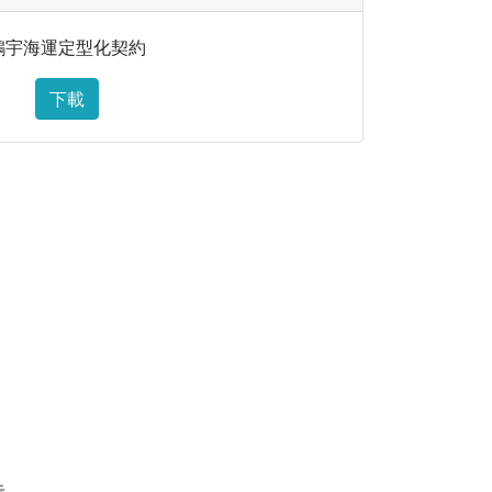
鴻宇海運定型化契約
下載
告