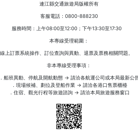
連江縣交通旅遊局版權所有
客服電話：0800-888230
服務時間：上午08:00至12:00；下午13:30至17:30
本專線受理範圍：
線上訂票系統操作、訂位查詢與異動、退票及票務相關問題。
非本專線受理事項：
．船班異動、停航及開航動態 → 請洽各航運公司或本局最新公
．現場候補、劃位及登船作業 → 請洽各港口售票櫃檯
．住宿、觀光行程等旅遊諮詢 → 請洽本局旅遊服務窗口