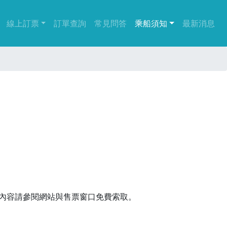
(current)
(current)
線上訂票
訂單查詢
常見問答
乘船須知
最新消息
內容請參閱網站與售票窗口免費索取。