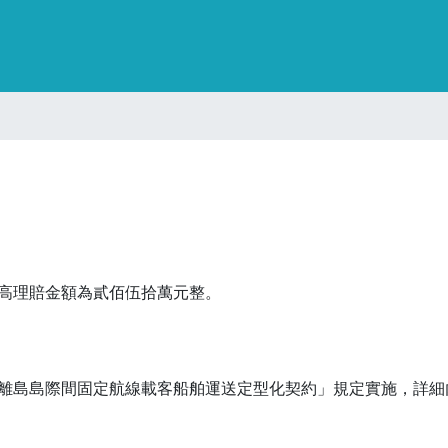
高理賠金額為貳佰伍拾萬元整。
離島島際間固定航線載客船舶運送定型化契約」規定實施，詳細