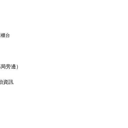
票櫃台
郵局旁邊）
動資訊