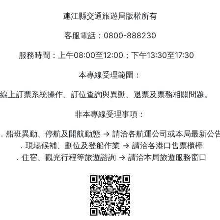
連江縣交通旅遊局版權所有
客服電話：0800-888230
服務時間：上午08:00至12:00；下午13:30至17:30
本專線受理範圍：
線上訂票系統操作、訂位查詢與異動、退票及票務相關問題。
非本專線受理事項：
．船班異動、停航及開航動態 → 請洽各航運公司或本局最新公
．現場候補、劃位及登船作業 → 請洽各港口售票櫃檯
．住宿、觀光行程等旅遊諮詢 → 請洽本局旅遊服務窗口