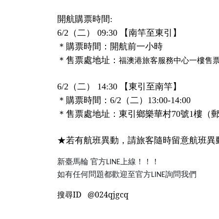
開航購票時間:
6/2
（二） 09:30 【南竿至東引】
＊購票時間：開航前一小時
福澳港旅客服務中心一樓售
＊售票處地址：
6/2
（二） 14:30 【東引至南竿】
＊購票時間：6/2（二）13:00-14:00
＊售票處地址：東引鄉樂華村70號1樓（
★若有航班異動，請旅客隨時留意航班異
新臺馬輪
官方
上線！！！
LINE
如有任何問題都歡迎至官方
詢問我們
LINE
搜尋ID @024qjgcq