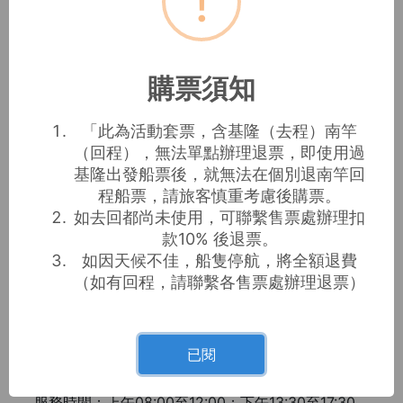
!
請選擇回程
單程/來回
購票須知
出發
抵達
「此為活動套票，含基隆（去程）南竿
（回程），無法單點辦理退票，即使用過
基隆出發船票後，就無法在個別退南竿回
程船票，請旅客慎重考慮後購票。
回程日期
如去回都尚未使用，可聯繫售票處辦理扣
款10% 後退票。
如因天候不佳，船隻停航，將全額退費
（如有回程，請聯繫各售票處辦理退票）
連江縣交通旅遊局版權所有
已閱
客服電話：0800-888230
服務時間：上午08:00至12:00；下午13:30至17:30