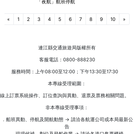
「夜航」航班停航
«
1
2
3
4
5
6
7
8
9
10
»
連江縣交通旅遊局版權所有
客服電話：0800-888230
服務時間：上午08:00至12:00；下午13:30至17:30
本專線受理範圍：
線上訂票系統操作、訂位查詢與異動、退票及票務相關問題。
非本專線受理事項：
．船班異動、停航及開航動態 → 請洽各航運公司或本局最新公
告
．現場候補、劃位及登船作業 → 請洽各港口售票櫃檯