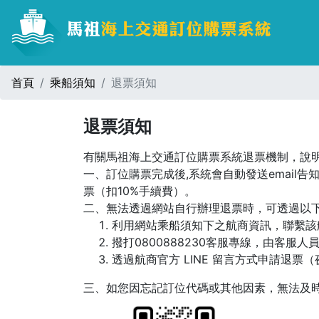
首頁
乘船須知
退票須知
退票須知
有關馬祖海上交通訂位購票系統退票機制，說
一、訂位購票完成後,系統會自動發送emai
票（扣10%手續費）。
二、無法透過網站自行辦理退票時，可透過以下
利用網站乘船須知下之航商資訊，聯繫該
撥打0800888230客服專線，由客服人員協
透過航商官方 LINE 留言方式申請退票
三、如您因忘記訂位代碼或其他因素，無法及